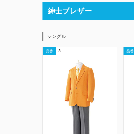
紳士ブレザー
シングル
3
品番
品番