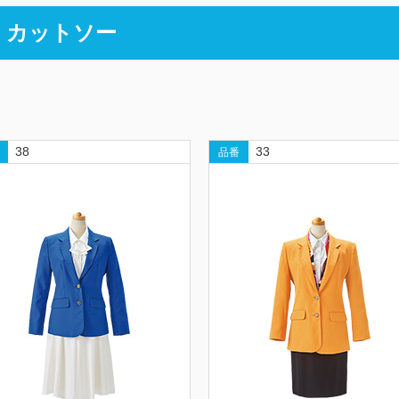
・カットソー
38
33
品番