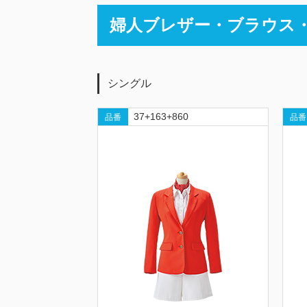
婦人ブレザー・ブラウス
シングル
37+163+860
品番
品番