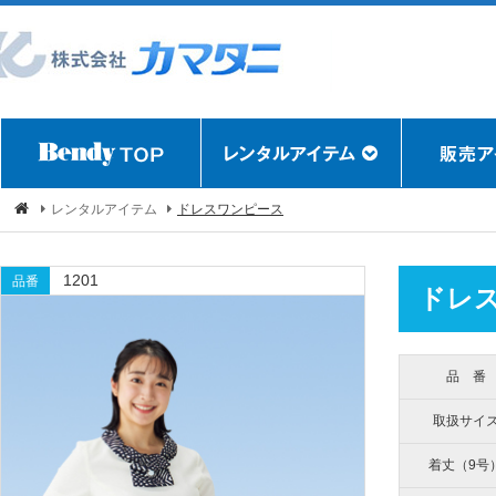
レンタルアイテム
ドレスワンピース
1201
品番
ドレ
品 番
取扱サイ
着丈（9号