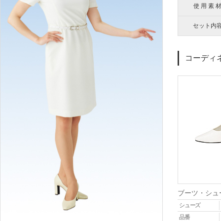
使 用 素 
セット内
コーディ
ブーツ・シュ
シューズ
品番