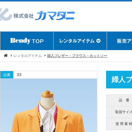
レンタルアイテム
婦人ブレザー・ブラウス・カットソー
33
品番
婦人
品 番
取扱サイ
使 用 素 