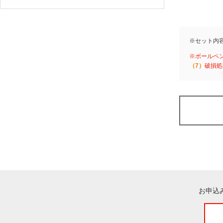
※セット内
※ボールペ
（7）
破損処
お申込