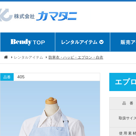
レンタルアイテム
防寒衣・ハッピ・エプロン・白衣
405
品番
エプ
品 番
取扱サイ
使 用 素 