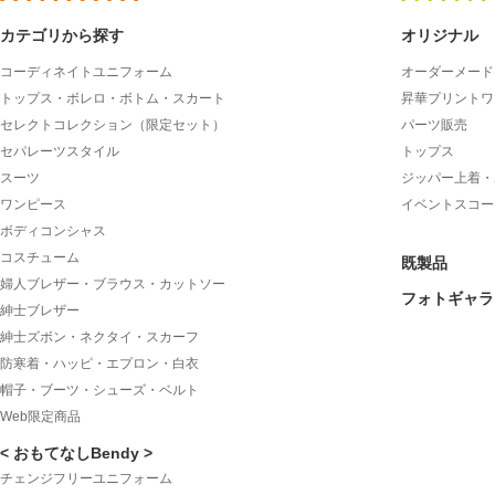
カテゴリから探す
オリジナル
コーディネイトユニフォーム
オーダーメード
トップス・ボレロ・ボトム・スカート
昇華プリントワ
セレクトコレクション（限定セット）
パーツ販売
セパレーツスタイル
トップス
スーツ
ジッパー上着・
ワンピース
イベントスコー
ボディコンシャス
コスチューム
既製品
婦人ブレザー・ブラウス・カットソー
フォトギャラ
紳士ブレザー
紳士ズボン・ネクタイ・スカーフ
防寒着・ハッピ・エプロン・白衣
帽子・ブーツ・シューズ・ベルト
Web限定商品
< おもてなしBendy >
チェンジフリーユニフォーム