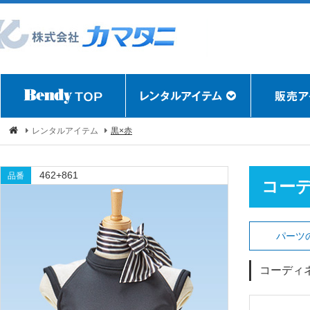
レンタルアイテム
黒×赤
462+861
品番
コー
パーツ
コーディ