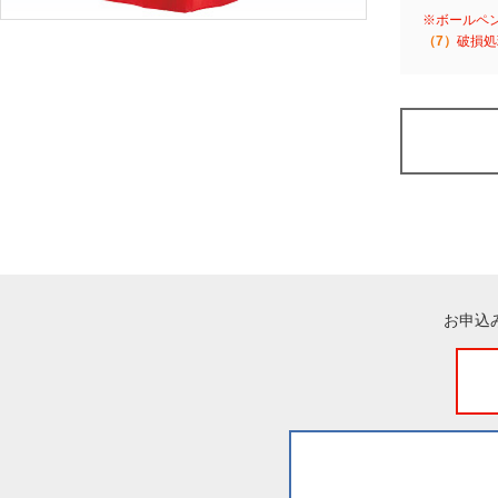
※ボールペ
（7）
破損処
お申込