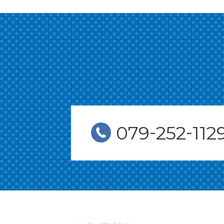
-
-
079
252
112