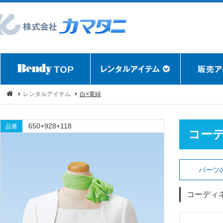
レンタルアイテム
白×黄緑
650+928+118
品番
コー
パーツ
コーディ