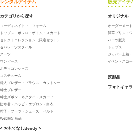
レンタルアイテム
販売アイテ
カテゴリから探す
オリジナル
コーディネイトユニフォーム
オーダーメード
トップス・ボレロ・ボトム・スカート
昇華プリントワ
セレクトコレクション（限定セット）
パーツ販売
セパレーツスタイル
トップス
スーツ
ジッパー上着・
ワンピース
イベントスコー
ボディコンシャス
コスチューム
既製品
婦人ブレザー・ブラウス・カットソー
フォトギャラ
紳士ブレザー
紳士ズボン・ネクタイ・スカーフ
防寒着・ハッピ・エプロン・白衣
帽子・ブーツ・シューズ・ベルト
Web限定商品
< おもてなしBendy >