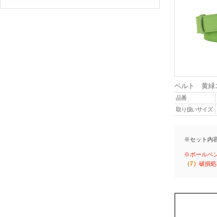
ベルト 黄緑
品番
取り扱いサイズ
※セット内
※ボールペ
（7）
破損処