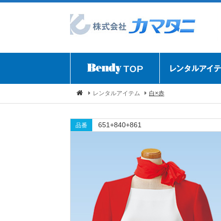
レンタルアイテム
白×赤
651+840+861
品番