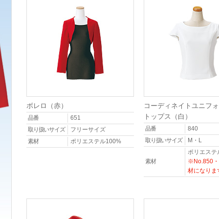
ボレロ（赤）
コーディネイトユニフォ
トップス（白）
品番
651
品番
840
取り扱いサイズ
フリーサイズ
取り扱いサイズ
M・L
素材
ポリエステル100%
ポリエステル
素材
※No.850
材になりま