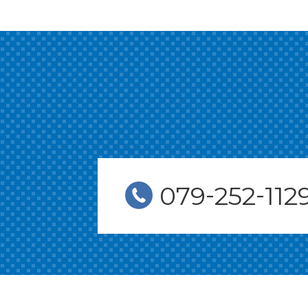
-
-
079
252
112