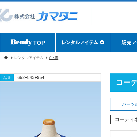
レンタルアイテム
白×青
652+843+954
品番
コー
パーツ
コーディ