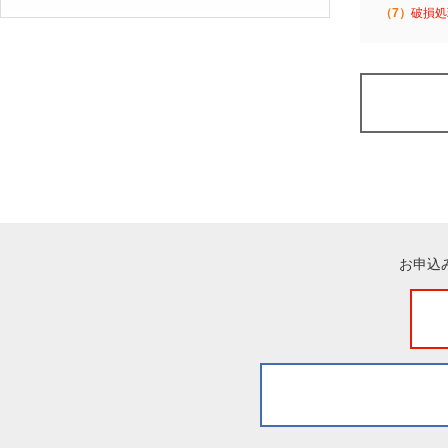
（7）
破損処
お申込