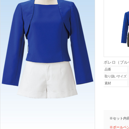
ボレロ（ブル
品番
取り扱いサイズ
素材
※セット内
※ボールペ