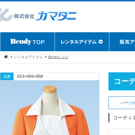
レンタルアイテム
白×オレンジ
653+906+BW
品番
コー
パーツ
コーディ