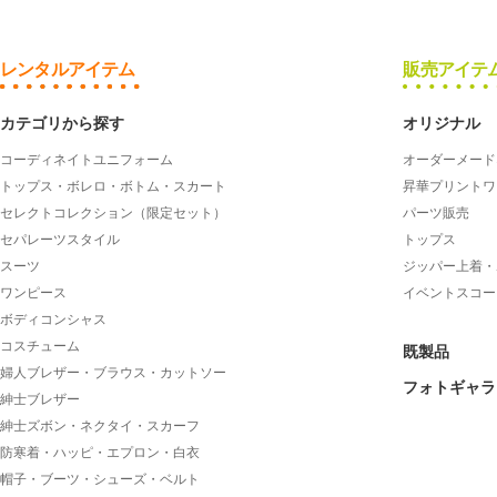
レンタルアイテム
販売アイテ
カテゴリから探す
オリジナル
コーディネイトユニフォーム
オーダーメード
トップス・ボレロ・ボトム・スカート
昇華プリントワ
セレクトコレクション（限定セット）
パーツ販売
セパレーツスタイル
トップス
スーツ
ジッパー上着・
ワンピース
イベントスコー
ボディコンシャス
コスチューム
既製品
婦人ブレザー・ブラウス・カットソー
フォトギャラ
紳士ブレザー
紳士ズボン・ネクタイ・スカーフ
防寒着・ハッピ・エプロン・白衣
帽子・ブーツ・シューズ・ベルト