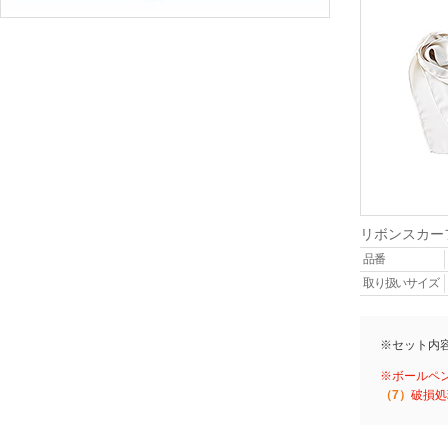
リボンスカー
品番
取り扱いサイズ
※セット内
※ボールペ
（7）
破損処