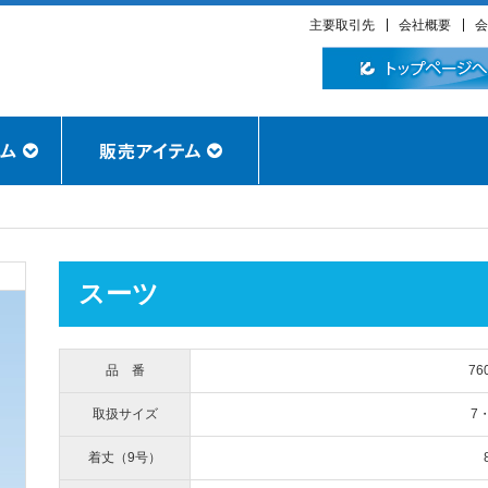
主要取引先
会社概要
会
スーツ
品 番
7
取扱サイズ
7
着丈（9号）