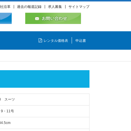
社沿革
過去の報道記録
求人募集
サイトマップ
レンタル価格表
申込書
60 スーツ
・9・11号
84.5cm