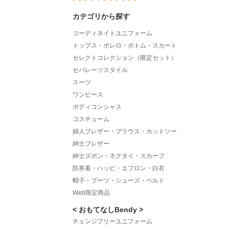
カテゴリから探す
コーディネイトユニフォーム
トップス・ボレロ・ボトム・スカート
セレクトコレクション（限定セット）
セパレーツスタイル
スーツ
ワンピース
ボディコンシャス
コスチューム
婦人ブレザー・ブラウス・カットソー
紳士ブレザー
紳士ズボン・ネクタイ・スカーフ
防寒着・ハッピ・エプロン・白衣
帽子・ブーツ・シューズ・ベルト
Web限定商品
< おもてなしBendy >
チェンジフリーユニフォーム