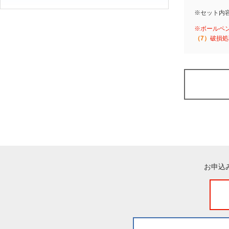
※セット内
※ボールペ
（7）
破損処
お申込