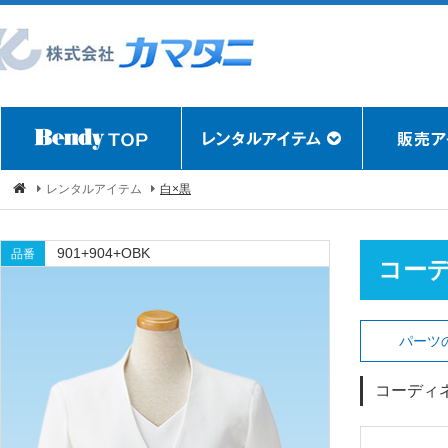
レンタルアイテム
白×黒
901+904+OBK
品番
コー
パーツ
コーディ