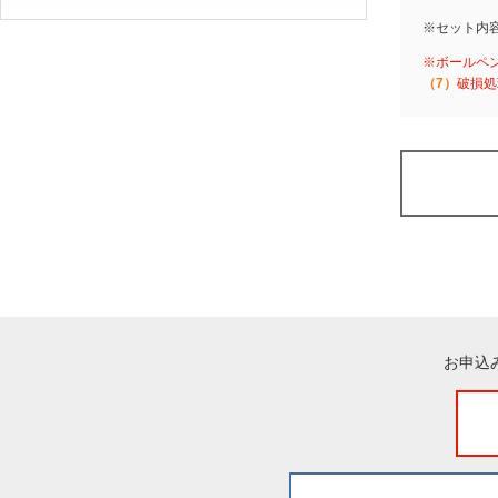
※セット内
※ボールペ
（7）
破損処
お申込