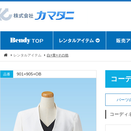
レンタルアイテム
白×青×その他
901+905+OB
品番
コー
パーツ
コーディ