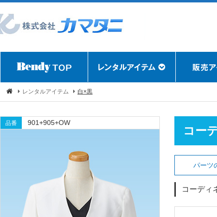
レンタルアイテム
白×黒
901+905+OW
品番
コー
パーツ
コーディ