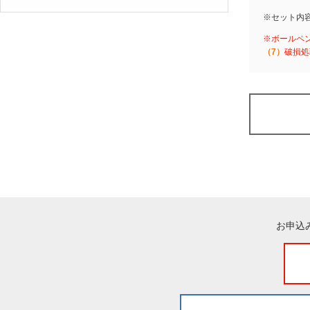
※セット内
※ボールペ
（7）
破損処
お申込