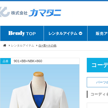
レンタルアイテム
白×青×その他
901+BB+NBK+860
品番
コー
パーツ
コーディ