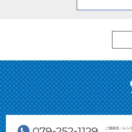
-
-
079
252
1129
ご連絡先：レン