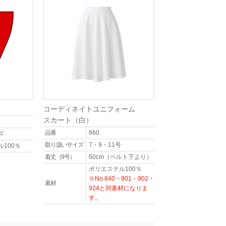
コーディネイトユニフォーム
スカート（白）
品番
860
ズ
取り扱いサイズ
7・9・11号
100％
着丈（9号）
60cm（ベルト下より）
ポリエステル100％
※No.840・901・902・
素材
924と同素材になりま
す。