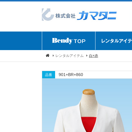
レンタルアイテム
白×赤
901+BR+860
品番