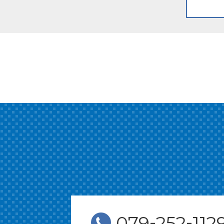
-
-
079
252
112