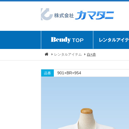
レンタルアイテム
白×赤
901+BR+954
品番