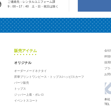
9
ご連絡先：レンタルユニフォーム課
9：00～17：40 土・日・祝日は除く
販売アイテム
会社
IR情
オリジナル
採用
プラ
オーダーメードネクタイ
お問
昇華プリントワンピース・トップス/ハッピ/スカーフ
パーツ販売
トップス
ジッパー上着・ボレロ
本社
イベントスコート
TEL