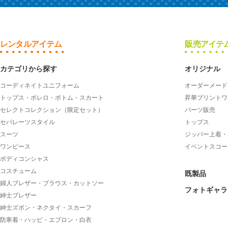
レンタルアイテム
販売アイテ
カテゴリから探す
オリジナル
コーディネイトユニフォーム
オーダーメード
トップス・ボレロ・ボトム・スカート
昇華プリントワ
セレクトコレクション（限定セット）
パーツ販売
セパレーツスタイル
トップス
スーツ
ジッパー上着・
ワンピース
イベントスコー
ボディコンシャス
コスチューム
既製品
婦人ブレザー・ブラウス・カットソー
フォトギャラ
紳士ブレザー
紳士ズボン・ネクタイ・スカーフ
防寒着・ハッピ・エプロン・白衣