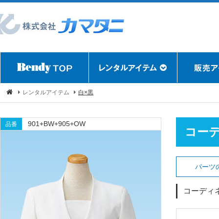
レンタルアイテム
白×黒
901+BW+905+OW
品番
コー
パーツ
コーディ