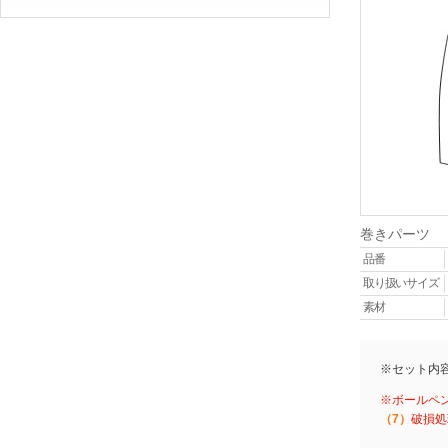
巻きパーツ
品番
取り扱いサイズ
素材
※セット内
※ボールペ
（7）
破損処