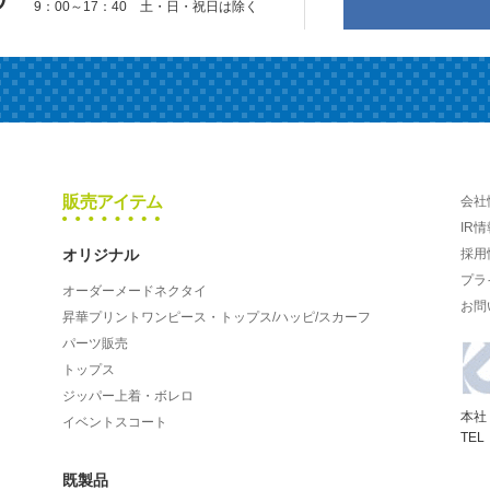
9：00～17：40 土・日・祝日は除く
販売アイテム
会社
IR情
オリジナル
採用
プラ
オーダーメードネクタイ
お問
昇華プリントワンピース・トップス/ハッピ/スカーフ
パーツ販売
トップス
ジッパー上着・ボレロ
本社
イベントスコート
TEL
既製品