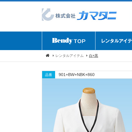
レンタルアイテム
白×黒
901+BW+NBK+860
品番