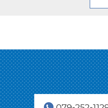
-
-
079
252
112