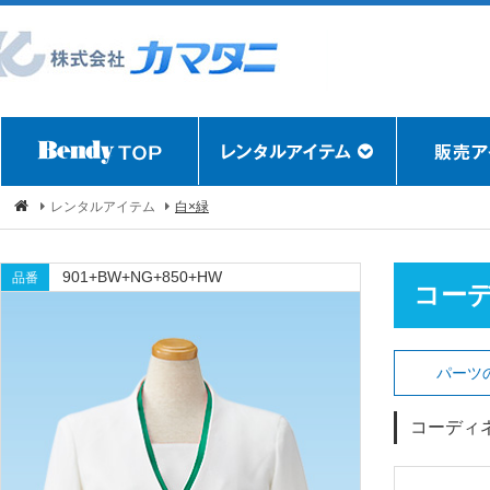
レンタルアイテム
白×緑
901+BW+NG+850+HW
品番
コー
パーツ
コーディ