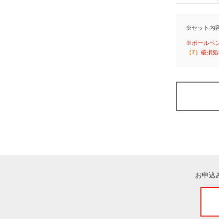
※セット内
※ボールペ
（7）
破損処
お申込