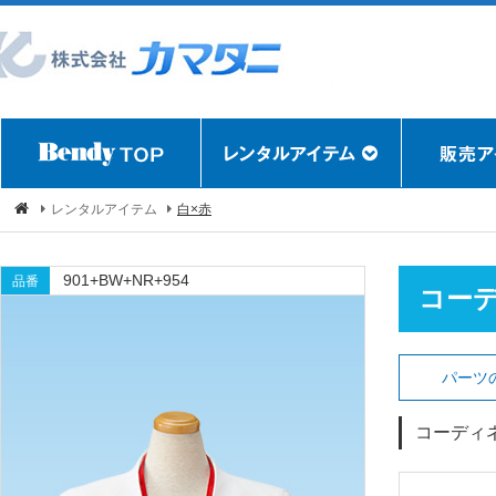
レンタルアイテム
白×赤
901+BW+NR+954
品番
コー
パーツ
コーディ