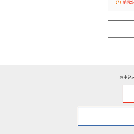
（7）
破損処
お申込