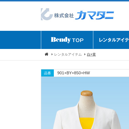
レンタルアイテム
白×黄
901+BY+850+HW
品番