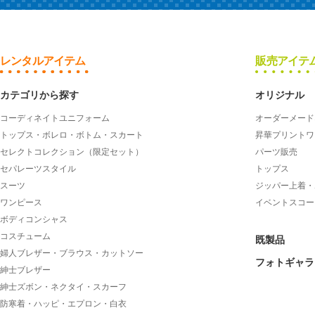
レンタルアイテム
販売アイテ
カテゴリから探す
オリジナル
コーディネイトユニフォーム
オーダーメード
トップス・ボレロ・ボトム・スカート
昇華プリントワ
セレクトコレクション（限定セット）
パーツ販売
セパレーツスタイル
トップス
スーツ
ジッパー上着・
ワンピース
イベントスコー
ボディコンシャス
コスチューム
既製品
婦人ブレザー・ブラウス・カットソー
フォトギャラ
紳士ブレザー
紳士ズボン・ネクタイ・スカーフ
防寒着・ハッピ・エプロン・白衣