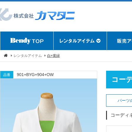
レンタルアイテム
白×黄緑
901+BYG+904+OW
品番
コー
パーツ
コーディ