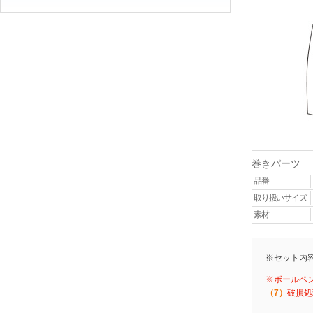
巻きパーツ
品番
取り扱いサイズ
素材
※セット内
※ボールペ
（7）
破損処