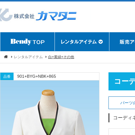
レンタルアイテム
白×黄緑×その他
901+BYG+NBK+865
品番
コー
パーツ
コーディ