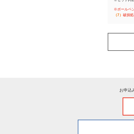
※セット内
※ボールペ
（7）
破損処
お申込