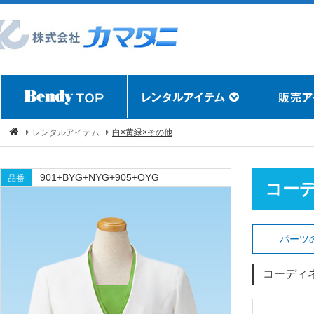
レンタルアイテム
白×黄緑×その他
901+BYG+NYG+905+OYG
品番
コー
パーツ
コーディ