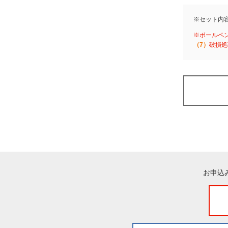
※セット内
※ボールペ
（7）
破損処
お申込