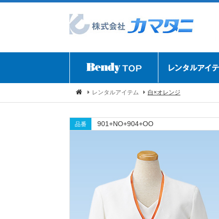
レンタルアイテム
白×オレンジ
901+NO+904+OO
品番