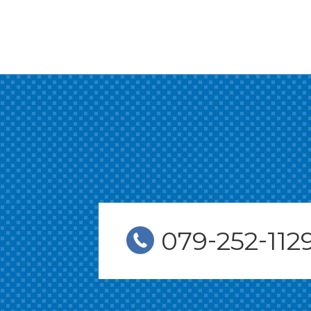
-
-
079
252
112