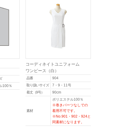
コーディネイトユニフォーム
ワンピース（白）
品番
904
ズ
取り扱いサイズ
7・9・11号
100％
着丈（9号）
90cm
ポリエステル100％
※巻きパーツなしでの
素材
着用不可です。
※No.901・902・924と
同素材になります。