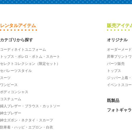
レンタルアイテム
販売アイテ
カテゴリから探す
オリジナル
コーディネイトユニフォーム
オーダーメード
トップス・ボレロ・ボトム・スカート
昇華プリントワ
セレクトコレクション（限定セット）
パーツ販売
セパレーツスタイル
トップス
スーツ
ジッパー上着・
ワンピース
イベントスコー
ボディコンシャス
コスチューム
既製品
婦人ブレザー・ブラウス・カットソー
フォトギャラ
紳士ブレザー
紳士ズボン・ネクタイ・スカーフ
防寒着・ハッピ・エプロン・白衣