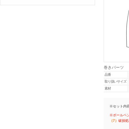
巻きパーツ
品番
取り扱いサイズ
素材
※セット内
※ボールペ
（7）
破損処