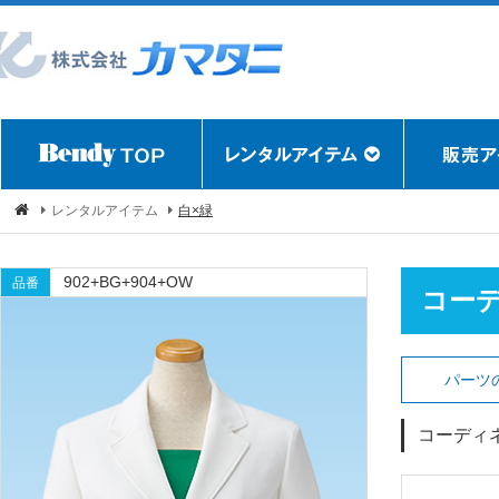
レンタルアイテム
白×緑
902+BG+904+OW
品番
コー
パーツ
コーディ