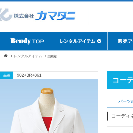
レンタルアイテム
白×赤
902+BR+861
品番
コー
パーツ
コーディ