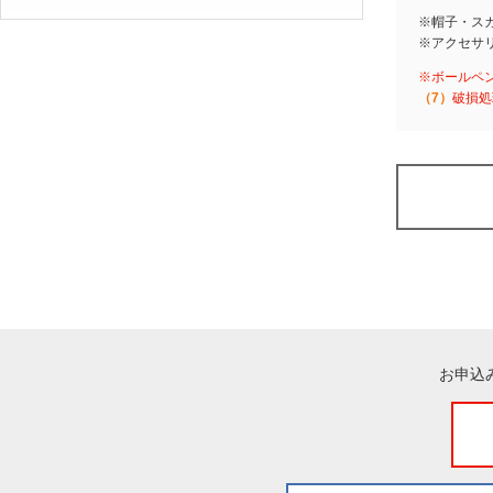
※帽子・ス
※アクセサ
※ボールペ
（7）
破損処
お申込