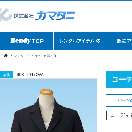
レンタルアイテム
黒×白
903+904+OW
品番
コー
パーツ
コーディ