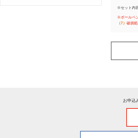
※セット内
※ボールペ
（7）
破損処
お申込