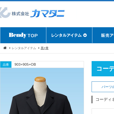
レンタルアイテム
黒×青
903+905+OB
品番
コー
パーツ
コーディ