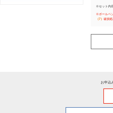
※セット内
※ボールペ
（7）
破損処
お申込