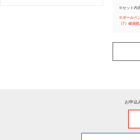
※セット内
※ボールペ
（7）
破損処
お申込