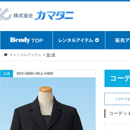
レンタルアイテム
黒×青
903+BBK+851+HBK
品番
コー
パーツ
コーディ