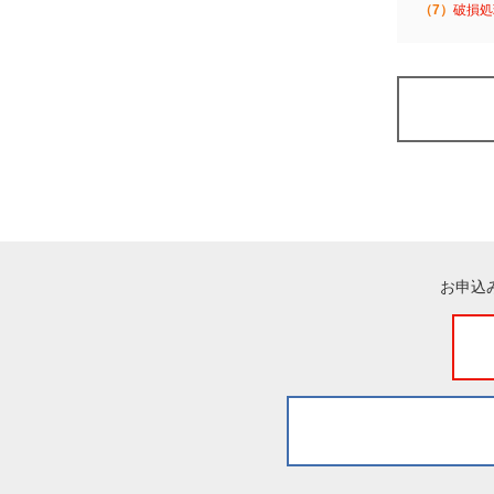
（7）
破損処
お申込