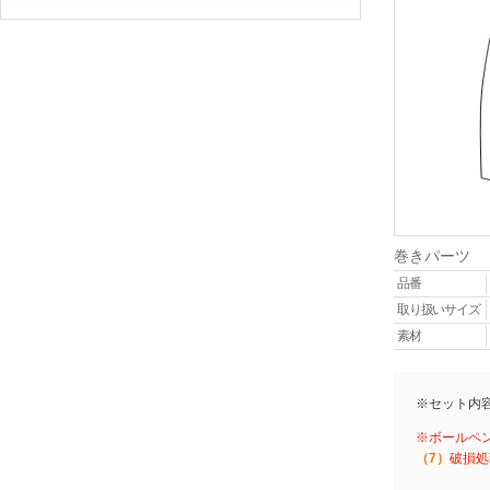
巻きパーツ
品番
取り扱いサイズ
素材
※セット内
※ボールペ
（7）
破損処