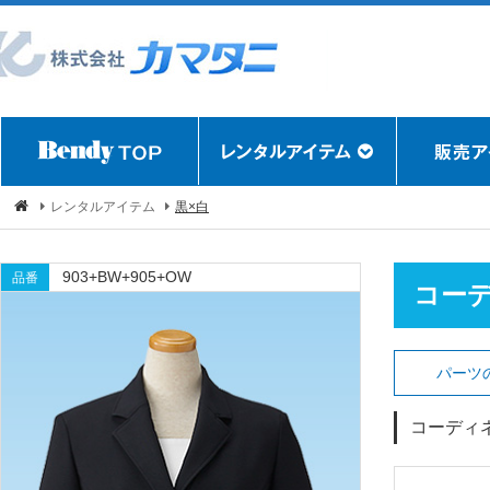
レンタルアイテム
黒×白
903+BW+905+OW
品番
コー
パーツ
コーディ