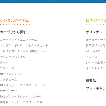
レンタルアイテム
販売アイテ
カテゴリから探す
オリジナル
コーディネイトユニフォーム
オーダーメード
トップス・ボレロ・ボトム・スカート
昇華プリントワ
セレクトコレクション（限定セット）
パーツ販売
セパレーツスタイル
トップス
スーツ
ジッパー上着・
ワンピース
イベントスコー
ボディコンシャス
コスチューム
既製品
婦人ブレザー・ブラウス・カットソー
フォトギャラ
紳士ブレザー
紳士ズボン・ネクタイ・スカーフ
防寒着・ハッピ・エプロン・白衣