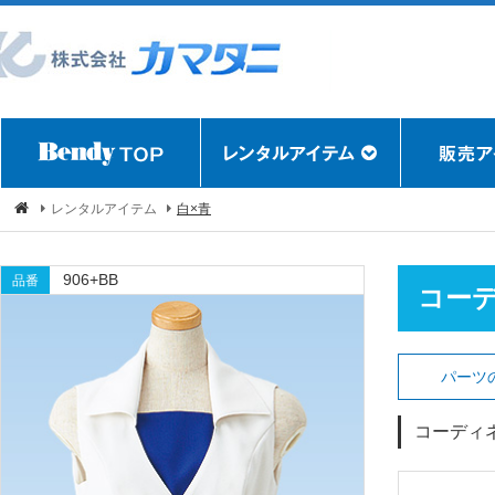
レンタルアイテム
白×青
906+BB
品番
コー
パーツ
コーディ