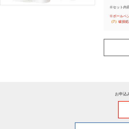
※セット内
※ボールペ
（7）
破損処
お申込