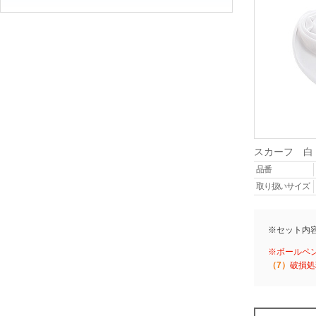
スカーフ 白
品番
取り扱いサイズ
※セット内
※ボールペ
（7）
破損処