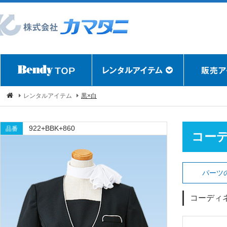
レンタルアイテム
黒×白
922+BBK+860
品番
コー
パーツ
コーディ