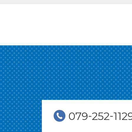
-
-
079
252
112