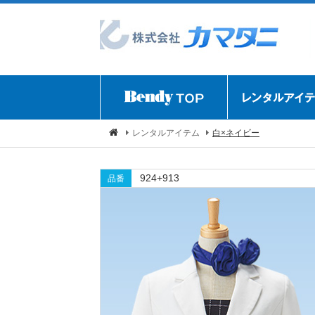
レンタルアイテム
白×ネイビー
924+913
品番