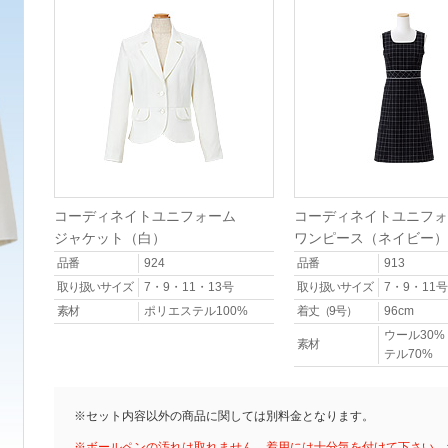
コーディネイトユニフォーム
コーディネイトユニフォ
ジャケット（白）
ワンピース（ネイビー）
品番
924
品番
913
取り扱いサイズ
7・9・11・13号
取り扱いサイズ
7・9・11号
素材
ポリエステル100%
着丈（9号）
96cm
ウール30
素材
テル70%
※セット内容以外の商品に関しては別料金となります。
※ボールペンの汚れは取れません。着用には十分気を付けて下さい。