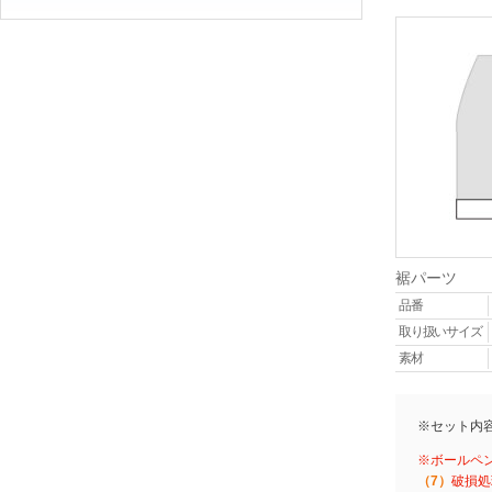
裾パーツ
品番
取り扱いサイズ
素材
※セット内
※ボールペ
（7）
破損処