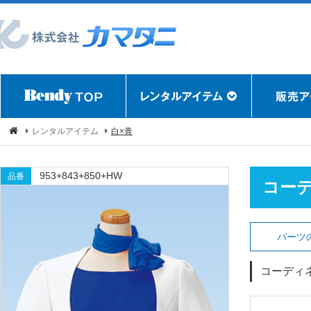
レンタルアイテム
白×青
953+843+850+HW
品番
コー
パーツ
コーディ