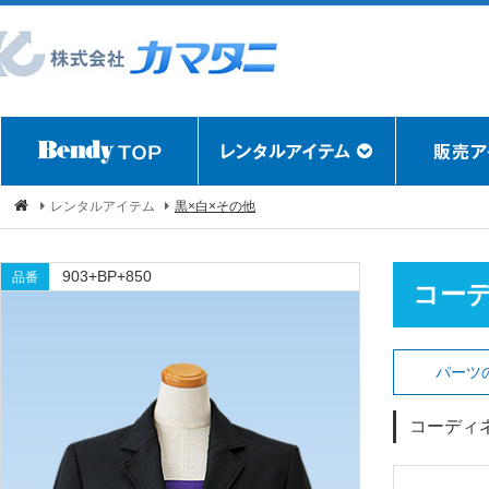
レンタルアイテム
黒×白×その他
903+BP+850
品番
コー
パーツ
コーディ