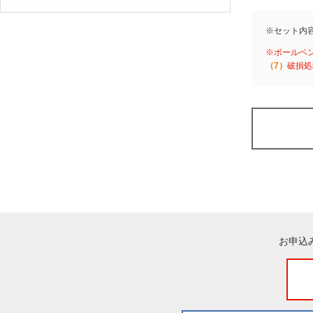
※セット内
※ボールペ
（7）
破損処
お申込